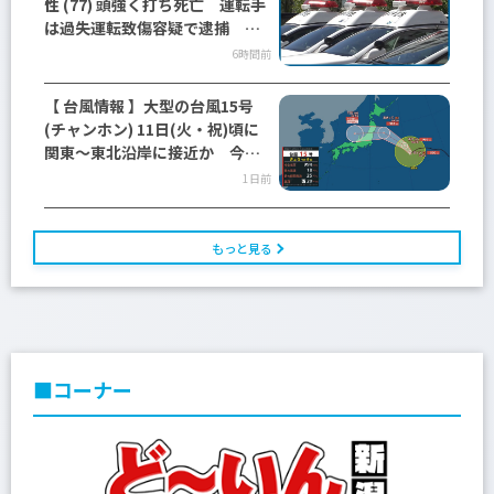
性 (77) 頭強く打ち死亡 運転手
は過失運転致傷容疑で逮捕 新
潟・三条市
6時間前
【 台風情報 】大型の台風15号
(チャンホン) 11日(火・祝)頃に
関東～東北沿岸に接近か 今後
の進路は？【今後の進路予想と
1日前
雨風シミュレーション・9日午前
10時05分 気象庁発表】
もっと見る
■コーナー