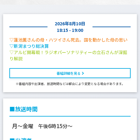
プレゼント
コンテンツ・アプリ
2026年8月10日
キッズ
ケンジュ
愛の募金
18:15 - 19:00
Well-being
防災・減災
▽蓮池薫さんの母・ハツイさん死去。国を動かした母の思い
▽新潟まつり総決算
ショッピング
▽アルビ開幕戦！ラジオパーソナリティーの立石さんが深掘
り解説
会社概要・ビジョン
番組詳細を見る
お問い合わせ
※番組内容や出演者、放送時間などは都合により変更となる場合があります。
■放送時間
月
金
6
15
～
曜 午後
時
分～