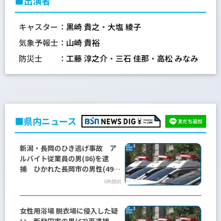
■出演者
キャスター：
黒崎 貴之
・
大塩 綾子
気象予報士：
山崎 貴裕
防災士 ：
工藤 淳之介
・
三石 佳那
・
高松 みなみ
■県内ニュース
新潟・長岡のひき逃げ事故 ア
ルバイト従業員の男(86)を逮
捕 ひかれた長岡市の男性(49)
死亡
6時間前
女性用浴場 脱衣場に侵入した疑