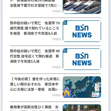
い 新発田市の男(67)再逮捕
女性用下着万引き容疑で7月に逮
捕 新潟
1時間前
熱中症の疑いで死亡 佐渡市 70
歳代男性 畑で倒れているところ
を発見 新潟県で今年度6人目
2時間前
熱中症の疑いで死亡 佐渡市 90
代女性 自宅近くで倒れ搬送 新
潟県で今年度5人目
5時間前
【 今後の雨 】雷を伴った非常に
激しい雨のおそれも 東日本中
心に大雨に注意・警戒 台風15
号は11日(火・祝)に東北へかな
5時間前
り接近へ【14日(金)午後3時まで
の雨風シミュレーション・9日正
乗用車が高齢女性ひく事故 女
午更新】