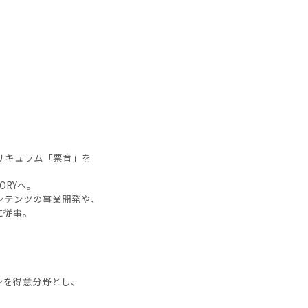
リキュラム「票育」を
ORYへ。
ンテンツの事業開発や、
に従事。
ンを得意分野とし、