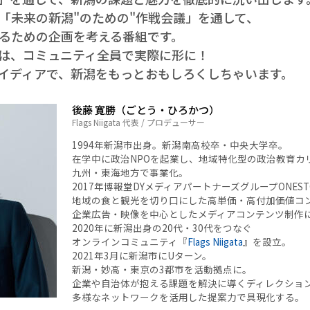
「未来の新潟"のための"作戦会議」を通して、
るための企画を考える番組です。
は、コミュニティ全員で実際に形に！
イディアで、新潟をもっとおもしろくしちゃいます。
後藤 寛勝（ごとう・ひろかつ）
Flags Niigata 代表 / プロデューサー
1994年新潟市出身。新潟南高校卒・中央大学卒。
在学中に政治NPOを起業し、地域特化型の政治教育カ
九州・東海地方で事業化。
2017年博報堂DYメディアパートナーズグループONEST
地域の食と観光を切り口にした高単価・高付加価値コ
企業広告・映像を中心としたメディアコンテンツ制作
2020年に新潟出身の20代・30代をつなぐ
オンラインコミュニティ『
Flags Niigata
』を設立。
2021年3月に新潟市にUターン。
新潟・妙高・東京の3都市を活動拠点に。
企業や自治体が抱える課題を解決に導くディレクショ
多様なネットワークを活用した提案力で具現化する。