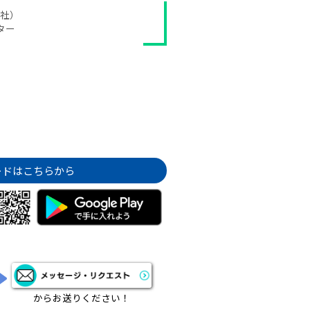
ト社）
ター
ードはこちらから
からお送りください！