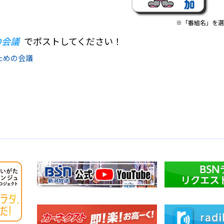
※「番組名」を選
の会議
でポストしてください！
 のための会議