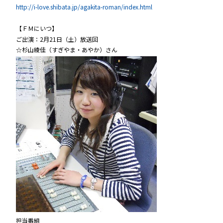
http://i-love.shibata.jp/agakita-roman/index.html
【ＦＭにいつ】
ご出演：2月21日（土）放送回
☆杉山綾佳（すぎやま・あやか）さん
担当番組