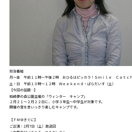
担当番組
月～金 午前１１時～午後２時 おひるはピッカラ！Ｓｍｉｌｅ Ｃａｔｃ
土・日 午前１０時～１２時 Ｗｅｅｋｅｎｄ・ぱらだいす（土）
【今回の話題…】
柏崎夢の森公園主催の「ウィンター キャンプ」
２月２１～２月２２日に、小学３年生～中学生が対象です。
開催の雪を思いっきり楽しむキャンプです。
【ＦＭゆきぐに】
ご出演：2月7日（土）放送回