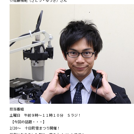
☆佐藤侑紀（さとう・ゆうき）さん
担当番組
土曜日 午前９時～１１時１０分 Ｓラジ！
【今回の話題・・・】
2/20～ 十日町雪まつり開催！