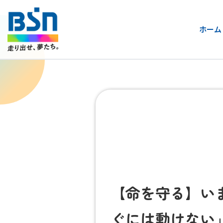
ホーム
【命を守る】い
ぐには動けない