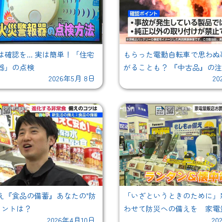
確認を... 実は簡単！「住宅
もらった電動自転車で思わぬ
器」の点検
がることも？ 『中古品』の
2026年5月 8日
20
コンの「標準使用期間」を知
か？
え『食品の備蓄』あなたの"防
「いざというときのために」
イントは？
わせて防災への備えを 家電
2026年4月10日
20
に入る便利アイテム