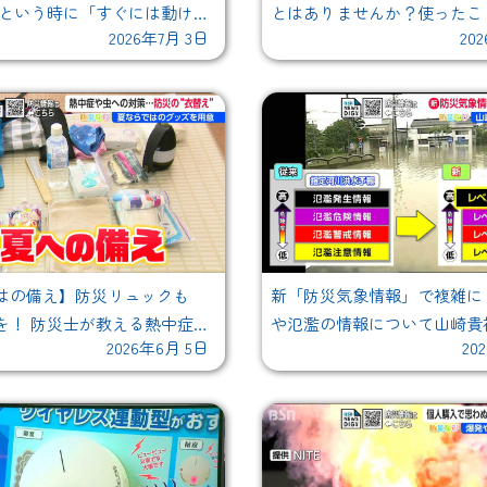
ざという時に「すぐには動けな
とはありませんか？使ったこ
2026年7月 3日
20
でも素早く避難
すか?? 本格的な大雨が降る
はの備え】防災リュックも
新「防災気象情報」で複雑に
を！ 防災士が教える熱中症対
や氾濫の情報について山崎貴
2026年6月 5日
20
と避難生活のストレスを減ら
士が徹底解説
とは？