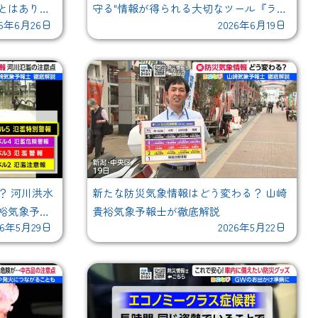
とはありま
守る"情報が得られる大切なツール『ラジ
26年6月26日
2026年6月19日
前に！
オ』に注目！
？ 河川洪水
新たな防災気象情報はどう変わる？ 山崎
裕気象予報
貴裕気象予報士が徹底解説
26年5月29日
2026年5月22日