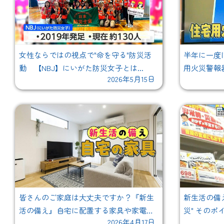
女性ならではの視点で"命を守る"防災活
半年に一度は
動 【NBJ】にいがた防災女子とは...
用火災警報
2026年5月15日
皆さんのご家庭は大丈夫ですか？『新生
新生活の備
活の備え』自宅に配置する家具や家電
災" そのポ
2026年4月17日
の"安全対策"