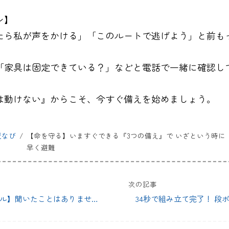
ン】
たら私が声をかける」「このルートで逃げよう」と前も
「家具は固定できている？」などと電話で一緒に確認し
は動けない』からこそ、今すぐ備えを始めましょう。
災なび
【命を守る】いますぐできる『3つの備え』で いざという時に
早く避難
次の記事
ル】聞いたことはありません
34秒で組み立て完了！ 段
か?? 本格的な大雨が降る前
トイレ』