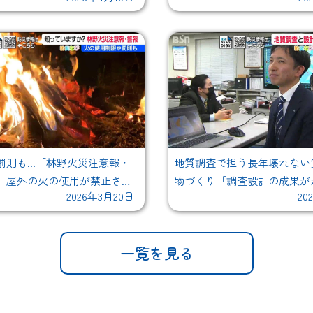
則も...「林野火災注意報・
地質調査で担う長年壊れない
 屋外の火の使用が禁止され
物づくり「調査設計の成果が
2026年3月20日
20
るやりがい」震災復旧で築く
街"
一覧を見る