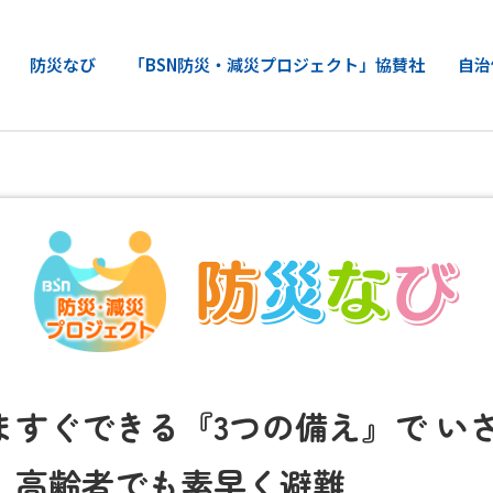
防災なび
「BSN防災・減災プロジェクト」協賛社
自治
ますぐできる『3つの備え』で い
」高齢者でも素早く避難