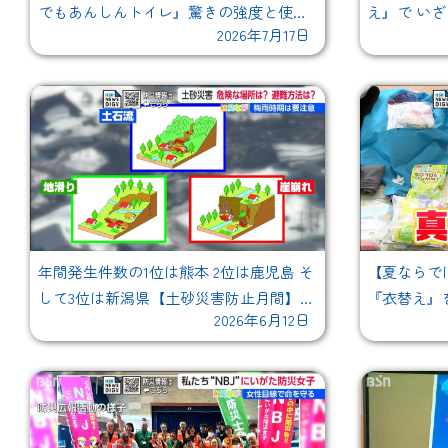
でもあんしんトイレ』驚きの強度と使い
え』で い
2026年7月17日
やすさとは
い」高齢者
年間発生件数の1位は熊本 2位は鹿児島 そ
【夏ならで
して3位は新潟県【土砂災害防止月間】危
『衣替え』
2026年6月12日
険増す"梅雨時"の備え「どこが危ない？ど
策アイテム
こに逃げる?? 」
す"必需品"