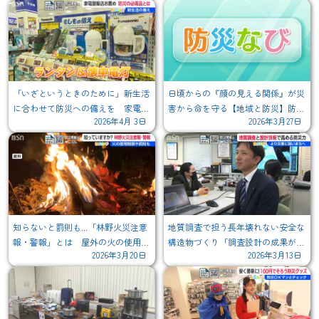
「いざというときのために」新生活
日頃からの『顔の見える関係』が災
に合わせて防災への備えを 家電量
害から命を守る【地域と防災】防災
2026年4月 3日
2026年3月27日
販店で手に入る便利アイテム
グッズの"ひと工夫"と助け合いに大
切な『地域のつながり』の再認識
知らないと罰則も...「林野火災注意
地質調査で担う長年壊れない安全な
報・警報」とは 屋外の火の使用が
構造物づくり「調査設計の成果がか
2026年3月20日
2026年3月13日
禁止される場合も
たちになるやりがい」震災復旧で築
く"災害に強い街"