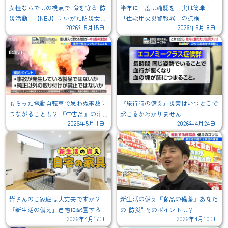
女性ならではの視点で"命を守る"防
半年に一度は確認を... 実は簡単！
災活動 【NBJ】にいがた防災女子
「住宅用火災警報器」の点検
2026年5月15日
2026年5月 8日
とは...
もらった電動自転車で思わぬ事故に
『旅行時の備え』災害はいつどこで
つながることも？ 『中古品』の注
起こるかわかりません
2026年5月 1日
2026年4月24日
意点 エアコンの「標準使用期間」
を知っていますか？
皆さんのご家庭は大丈夫ですか？
新生活の備え『食品の備蓄』あなた
『新生活の備え』自宅に配置する家
の"防災" そのポイントは？
2026年4月17日
2026年4月10日
具や家電の"安全対策"