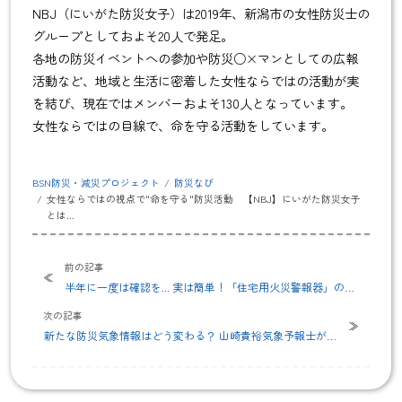
NBJ（にいがた防災女子）は2019年、新潟市の女性防災士の
グループとしておよそ20人で発足。
各地の防災イベントへの参加や防災○×マンとしての広報
活動など、地域と生活に密着した女性ならではの活動が実
を結び、現在ではメンバーおよそ130人となっています。
女性ならではの目線で、命を守る活動をしています。
BSN防災・減災プロジェクト
防災なび
女性ならではの視点で"命を守る"防災活動 【NBJ】にいがた防災女子
とは...
前の記事
半年に一度は確認を... 実は簡単！「住宅用火災警報器」の点
検
次の記事
新たな防災気象情報はどう変わる？ 山崎貴裕気象予報士が徹
底解説