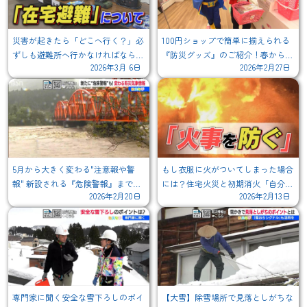
災害が起きたら「どこへ行く？」必
100円ショップで簡単に揃えられる
ずしも避難所へ行かなければならな
『防災グッズ』のご紹介！春からの
2026年3月 6日
2026年2月27日
いわけではない『在宅避難』のスス
新生活に備えておきたい非常用持ち
メ
出し袋の"中身"
5月から大きく変わる"注意報や警
もし衣服に火がついてしまった場合
報" 新設される『危険警報』までに
には？住宅火災と初期消火「自分の
2026年2月20日
2026年2月13日
避難を完了させること！新・防災気
命が最優先」
象情報とは？
専門家に聞く安全な雪下ろしのポイ
【大雪】除雪場所で見落としがちな