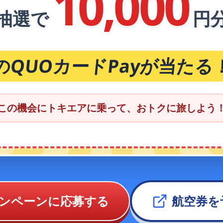
10,000
抽選で
円
のQUOカードPayが当たる
この機会にトキエアに乗って、おトクに旅しよう
ンペーンに応募する
航空券を