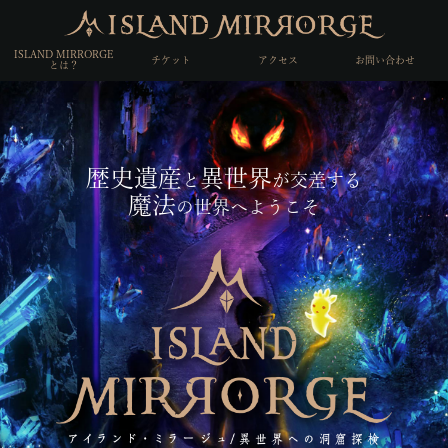
ISLAND MIRRORGE
チケット
アクセス
お問い合わせ
とは？
歴史遺産
異世界
と
が交差する
魔法
の世界へようこそ